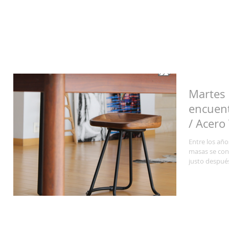
Martes 
encuent
/ Acero
Entre los año
masas se conv
justo después