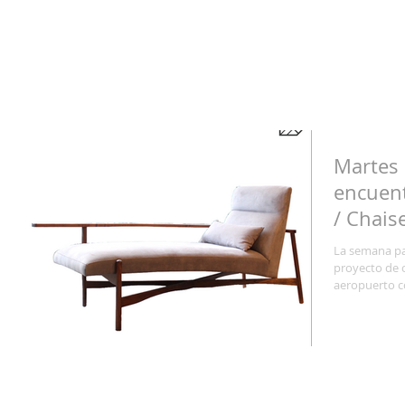
Martes 
encuent
/ Chais
La semana pa
proyecto de c
aeropuerto c