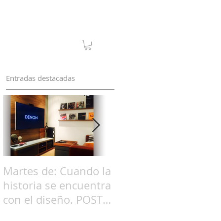
Entradas destacadas
o
l
Martes de: Cuando la
Martes de: Cuando la
historia se encuentra
historia se encuentra
con el diseño. POST
con el diseño. POST
06 / La Televisión
05 / Chaise Longue