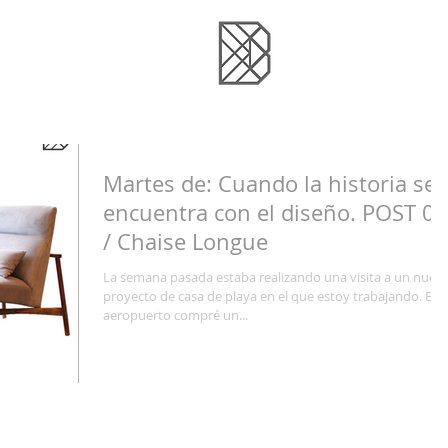
Martes de: Cuando la historia se
encuentra con el diseño. POST 05
/ Chaise Longue
La semana pasada estaba realizando una visita a un nuev
proyecto de casa de playa en el que estoy trabajando. En e
aeropuerto compré un...