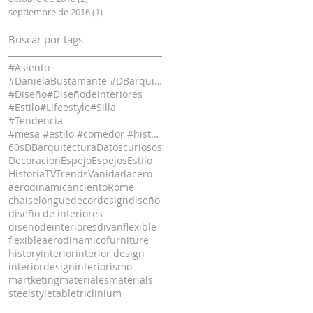
septiembre de 2016
(1)
1 entrada
Buscar por tags
#Asiento
#DanielaBustamante #DBarquitectura #
#Diseño
#Diseñodeinteriores
#Estilo
#Lifeestyle
#Silla
#Tendencia
#mesa #estilo #comedor #historia #diseño #decor
60s
DBarquitectura
Datoscuriosos
Decoracion
Espejo
Espejos
Estilo
Historia
TV
Trends
Vanidad
acero
aerodinamic
ancientoRome
chaiselongue
decor
design
diseño
diseño de interiores
diseñodeinteriores
divan
flexible
flexibleaerodinamico
furniture
history
interior
interior design
interiordesign
interiorismo
martketing
materiales
materials
steel
style
table
triclinium