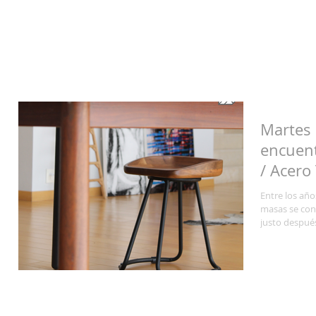
Martes 
encuent
/ Acero
Entre los año
masas se conv
justo después