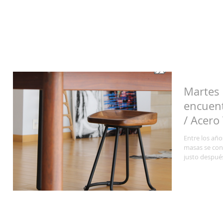
Martes 
encuent
/ Acero
Entre los año
masas se conv
justo después