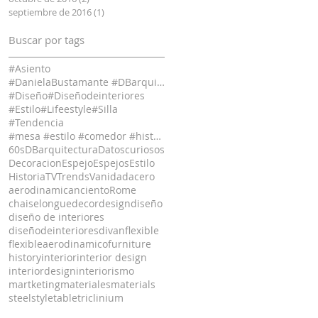
septiembre de 2016
(1)
1 entrada
Buscar por tags
#Asiento
#DanielaBustamante #DBarquitectura #
#Diseño
#Diseñodeinteriores
#Estilo
#Lifeestyle
#Silla
#Tendencia
#mesa #estilo #comedor #historia #diseño #decor
60s
DBarquitectura
Datoscuriosos
Decoracion
Espejo
Espejos
Estilo
Historia
TV
Trends
Vanidad
acero
aerodinamic
ancientoRome
chaiselongue
decor
design
diseño
diseño de interiores
diseñodeinteriores
divan
flexible
flexibleaerodinamico
furniture
history
interior
interior design
interiordesign
interiorismo
martketing
materiales
materials
steel
style
table
triclinium