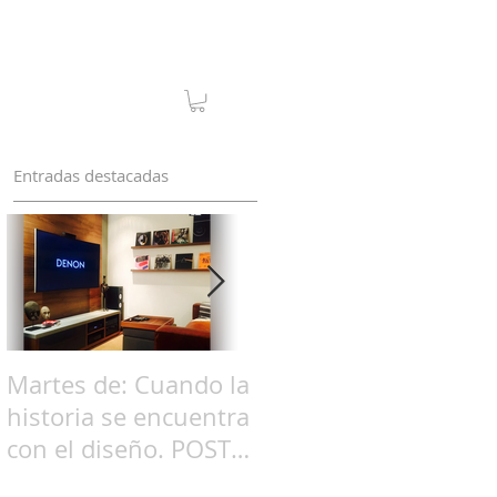
Entradas destacadas
Martes de: Cuando la
Martes de: Cuando la
historia se encuentra
historia se encuentra
con el diseño. POST
con el diseño. POST
06 / La Televisión
05 / Chaise Longue